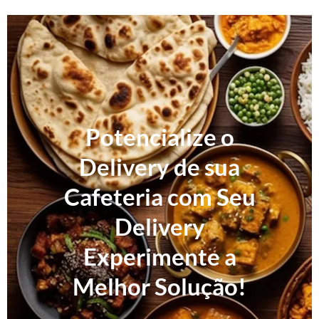
Potencialize o
Delivery de sua
Cafeteria com Seu
Delivery
Experimente a
Melhor Solução!