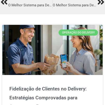
Prev
Ne
O Melhor Sistema para Delivery em Cajazeiras
O Melhor Sistema para Delivery em Igarapé-miri
OPERAÇÃO DO DELIVERY
Fidelização de Clientes no Delivery:
Estratégias Comprovadas para