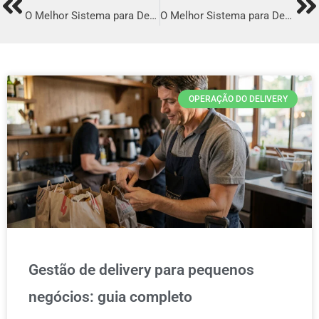
Prev
Ne
O Melhor Sistema para Delivery em Aquiraz
O Melhor Sistema para Delivery em Pato Branco
OPERAÇÃO DO DELIVERY
Gestão de delivery para pequenos
negócios: guia completo