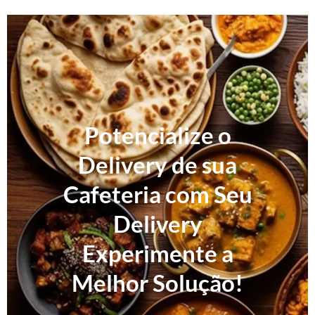
Potencialize o
Delivery de sua
Cafeteria com Seu
Delivery
Experimente a
Melhor Solução!