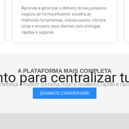
Aprenda a gerenciar o delivery do seu pequeno
negócio de forma eficiente: escolha as
melhores ferramentas, reduza custos, otimize
rotas e encante seus clientes com entregas
rápidas e seguras.
A PLATAFORMA MAIS COMPLETA
to para centralizar 
onheça o melhor sistema, hoje! É moderno, rápido e fácil
VAMOS CONVERSAR!