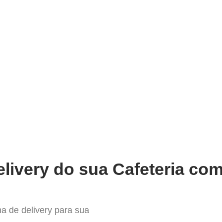
very
Gestão do negócio
Melhoria contínua
Vendas e
hor Sistema para Delivery em Ba
livery do sua Cafeteria com
a de delivery para sua