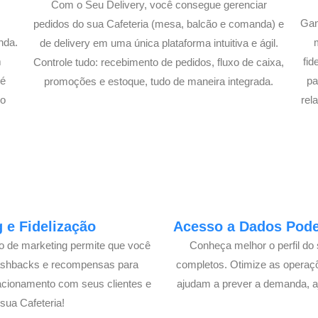
Com o Seu Delivery, você consegue gerenciar
Gan
pedidos do sua Cafeteria (mesa, balcão e comanda) e
nda.
de delivery em uma única plataforma intuitiva e ágil.
m
fi
Controle tudo: recebimento de pedidos, fluxo de caixa,
té
pa
promoções e estoque, tudo de maneira integrada.
lo
rel
 e Fidelização
Acesso a Dados Poder
lo de marketing permite que você
Conheça melhor o perfil do 
cashbacks e recompensas para
completos. Otimize as operaç
acionamento com seus clientes e
ajudam a prever a demanda, a
ua Cafeteria!