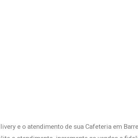
 Delivery de sua Cafeteria c
xperimente a Melhor Soluçã
livery e o atendimento de sua Cafeteria em Barre