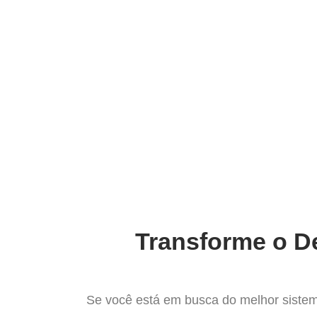
Ir
para
Operação do Deli
o
conteúdo
O Mel
Transforme o De
Se você está em busca do melhor sistem