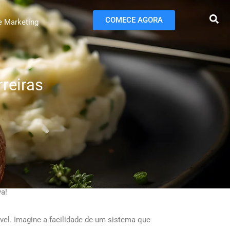
COMECE AGORA
e Marketing
reiras
va!
vel. Imagine a facilidade de um sistema que