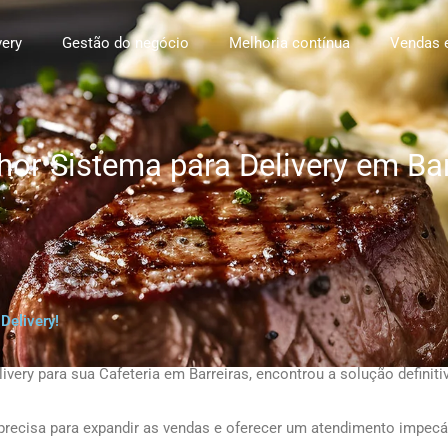
very
Gestão do negócio
Melhoria contínua
Vendas 
hor Sistema para Delivery em Bar
Delivery!
very para sua Cafeteria em Barreiras, encontrou a solução definiti
 precisa para expandir as vendas e oferecer um atendimento impecá