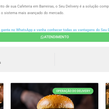
nto de sua Cafeteria em Barreiras, o Seu Delivery é a solução compl
om o sistema mais avançado do mercado.
a gente no WhatsApp e venha conhecer todas as vantagens do Seu D
ATENDIMENTO
s
OPERAÇÃO DO DELIVERY