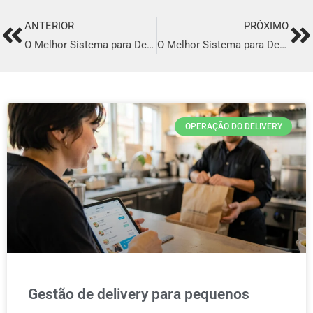
ANTERIOR
PRÓXIMO
Prev
Ne
O Melhor Sistema para Delivery em Salgueiro
O Melhor Sistema para Delivery em Tomé-açu
OPERAÇÃO DO DELIVERY
Gestão de delivery para pequenos