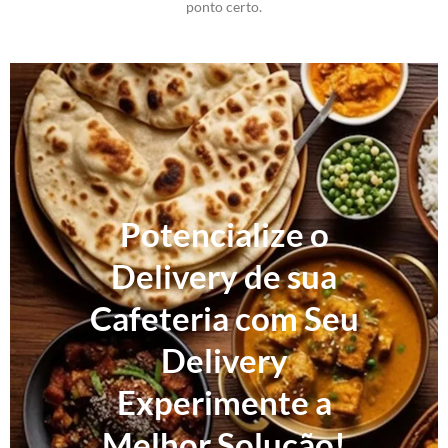
ponto certo.
Potencialize o
Delivery de sua
Cafeteria com Seu
Delivery
Experimente a
Melhor Solução!