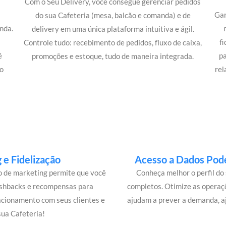
Com o Seu Delivery, você consegue gerenciar pedidos
Gan
do sua Cafeteria (mesa, balcão e comanda) e de
nda.
delivery em uma única plataforma intuitiva e ágil.
m
f
Controle tudo: recebimento de pedidos, fluxo de caixa,
é
p
promoções e estoque, tudo de maneira integrada.
o
rel
e Fidelização
Acesso a Dados Pode
lo de marketing permite que você
Conheça melhor o perfil do 
ashbacks e recompensas para
completos. Otimize as operaç
acionamento com seus clientes e
ajudam a prever a demanda, a
ua Cafeteria!