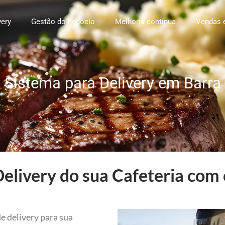
very
Gestão do negócio
Melhoria contínua
Vendas 
 Sistema para Delivery em Barra
elivery do sua Cafeteria com 
e delivery para sua