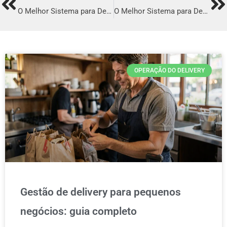
Prev
Ne
O Melhor Sistema para Delivery em Atibaia
O Melhor Sistema para Delivery em Sabará
OPERAÇÃO DO DELIVERY
Gestão de delivery para pequenos
negócios: guia completo