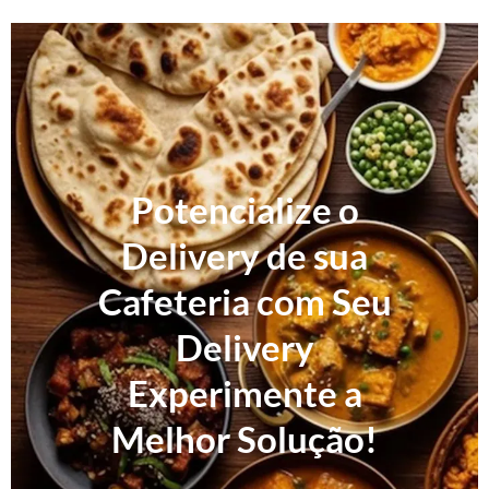
Potencialize o
Delivery de sua
Cafeteria com Seu
Delivery
Experimente a
Melhor Solução!