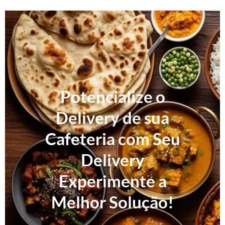
Potencialize o
Delivery de sua
Cafeteria com Seu
Delivery
Experimente a
Melhor Solução!