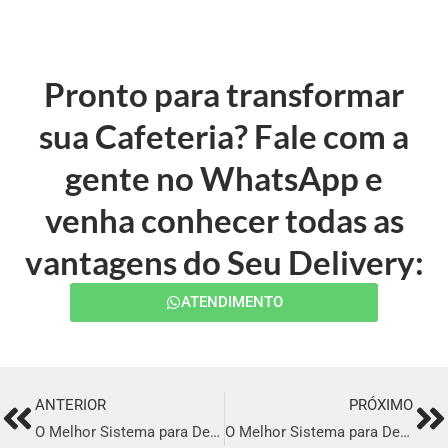
Pronto para transformar
sua Cafeteria? Fale com a
gente no WhatsApp e
venha conhecer todas as
vantagens do Seu Delivery:
ATENDIMENTO
ANTERIOR
PRÓXIMO
Prev
Ne
O Melhor Sistema para Delivery em São João da Boa Vista
O Melhor Sistema para Delivery em Tangará da Serra