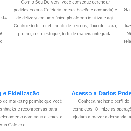
Com o Seu Delivery, você consegue gerenciar
Gan
pedidos do sua Cafeteria (mesa, balcão e comanda) e
nda.
de delivery em uma única plataforma intuitiva e ágil.
m
fi
Controle tudo: recebimento de pedidos, fluxo de caixa,
té
pa
promoções e estoque, tudo de maneira integrada.
lo
rel
 e Fidelização
Acesso a Dados Poder
lo de marketing permite que você
Conheça melhor o perfil do 
cashbacks e recompensas para
completos. Otimize as operaç
acionamento com seus clientes e
ajudam a prever a demanda, a
ua Cafeteria!