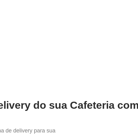
very
Gestão do negócio
Melhoria contínua
Vendas e
hor Sistema para Delivery em B
livery do sua Cafeteria com
a de delivery para sua