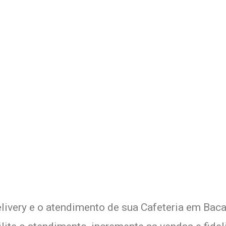
 Delivery de sua Cafeteria c
xperimente a Melhor Soluçã
livery e o atendimento de sua Cafeteria em Baca