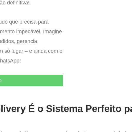
o definitiva!
tudo que precisa para
imento impecável. Imagine
edidos, gerencia
um só lugar – e ainda com o
WhatsApp!
O
ivery É o Sistema Perfeito p