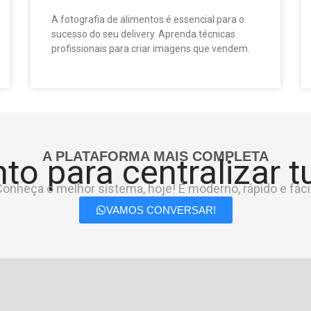
A fotografia de alimentos é essencial para o
sucesso do seu delivery. Aprenda técnicas
profissionais para criar imagens que vendem.
A PLATAFORMA MAIS COMPLETA
to para centralizar 
onheça o melhor sistema, hoje! É moderno, rápido e fácil
VAMOS CONVERSAR!