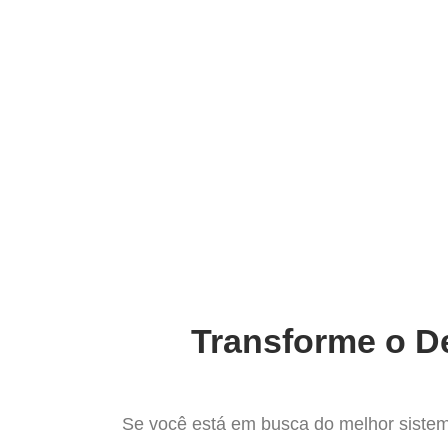
Ir
para
Operação do Deli
o
conteúdo
O Mel
Transforme o De
Se você está em busca do melhor sistem