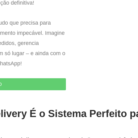
ção definitiva!
tudo que precisa para
imento impecável. Imagine
edidos, gerencia
um só lugar – e ainda com o
WhatsApp!
O
ivery É o Sistema Perfeito p