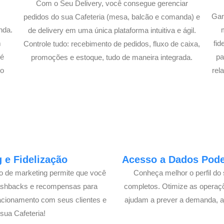
Com o Seu Delivery, você consegue gerenciar
Gan
pedidos do sua Cafeteria (mesa, balcão e comanda) e
nda.
de delivery em uma única plataforma intuitiva e ágil.
m
fi
Controle tudo: recebimento de pedidos, fluxo de caixa,
té
pa
promoções e estoque, tudo de maneira integrada.
lo
rel
 e Fidelização
Acesso a Dados Poder
lo de marketing permite que você
Conheça melhor o perfil do 
cashbacks e recompensas para
completos. Otimize as operaç
acionamento com seus clientes e
ajudam a prever a demanda, a
ua Cafeteria!