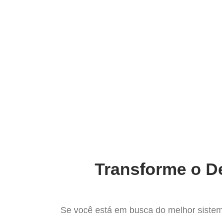
Ir
para
Operação do Deli
o
conteúdo
O Melh
Transforme o De
Se você está em busca do melhor sistem