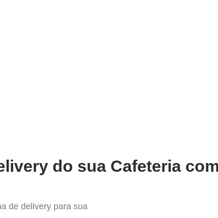
very
Gestão do negócio
Melhoria contínua
Vendas e
or Sistema para Delivery em Ar
livery do sua Cafeteria com
a de delivery para sua