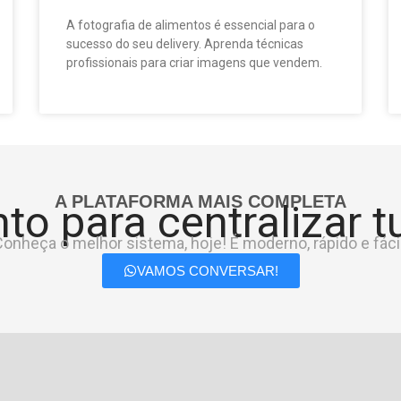
A fotografia de alimentos é essencial para o
sucesso do seu delivery. Aprenda técnicas
profissionais para criar imagens que vendem.
A PLATAFORMA MAIS COMPLETA
to para centralizar 
onheça o melhor sistema, hoje! É moderno, rápido e fácil
VAMOS CONVERSAR!