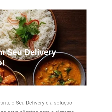
om Seu Delivery
o!
ria, o Seu Delivery é a solução