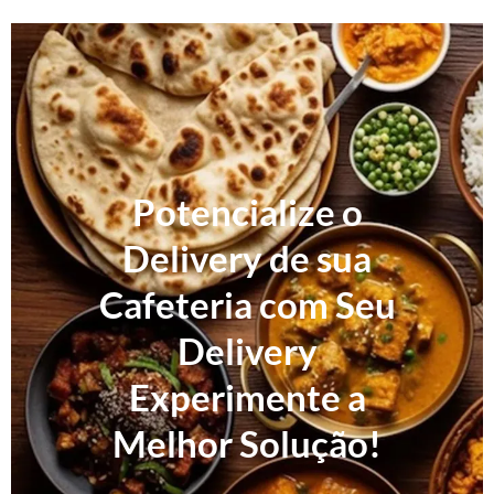
Potencialize o
Delivery de sua
Cafeteria com Seu
Delivery
Experimente a
Melhor Solução!