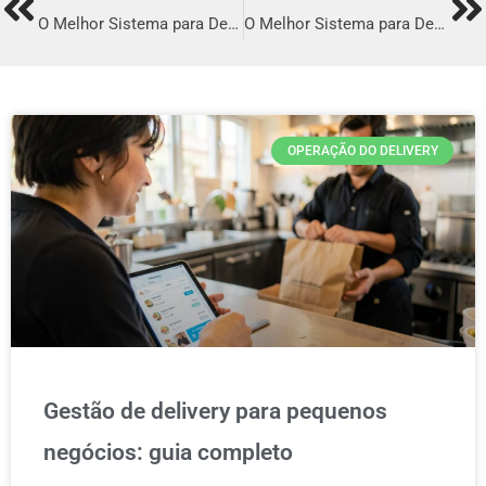
Prev
Ne
O Melhor Sistema para Delivery em Jequié
O Melhor Sistema para Delivery em São Caetano do Sul
OPERAÇÃO DO DELIVERY
Gestão de delivery para pequenos
negócios: guia completo