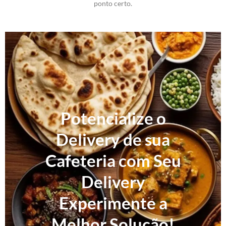
ponto certo.
Potencialize o
Delivery de sua
Cafeteria com Seu
Delivery
Experimente a
Melhor Solução!