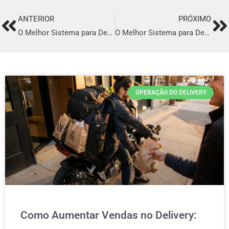
ANTERIOR
PRÓXIMO
Prev
Ne
O Melhor Sistema para Delivery em Castanhal
O Melhor Sistema para Delivery em Mesquita
OPERAÇÃO DO DELIVERY
Como Aumentar Vendas no Delivery: