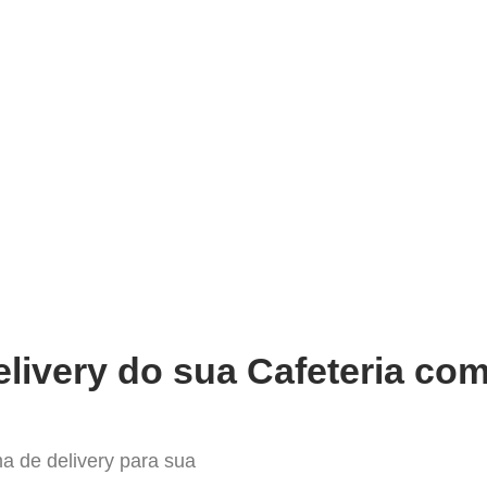
very
Gestão do negócio
Melhoria contínua
Vendas e
hor Sistema para Delivery em A
livery do sua Cafeteria com
a de delivery para sua