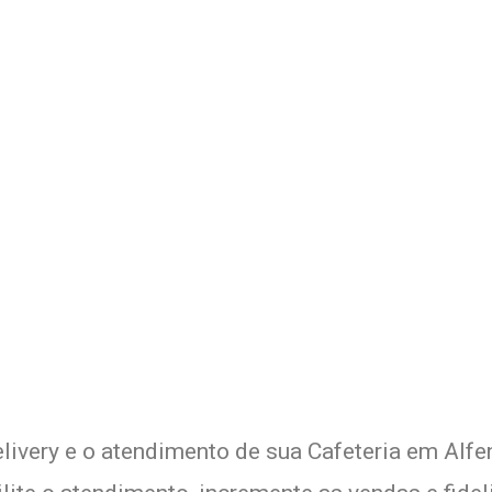
 Delivery de sua Cafeteria c
xperimente a Melhor Soluçã
livery e o atendimento de sua Cafeteria em Alfen