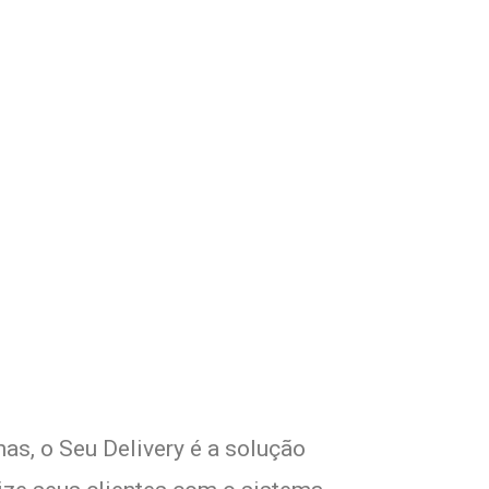
om Seu Delivery
o!
as, o Seu Delivery é a solução