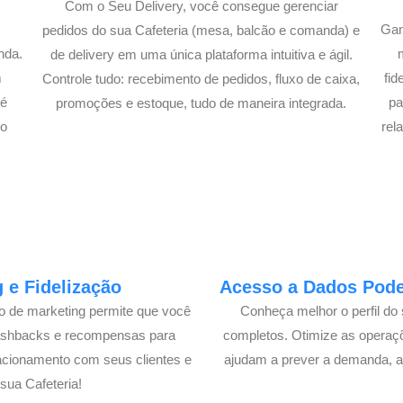
Com o Seu Delivery, você consegue gerenciar
Gan
pedidos do sua Cafeteria (mesa, balcão e comanda) e
nda.
de delivery em uma única plataforma intuitiva e ágil.
m
fi
Controle tudo: recebimento de pedidos, fluxo de caixa,
té
pa
promoções e estoque, tudo de maneira integrada.
lo
rel
 e Fidelização
Acesso a Dados Poder
lo de marketing permite que você
Conheça melhor o perfil do 
cashbacks e recompensas para
completos. Otimize as operaç
acionamento com seus clientes e
ajudam a prever a demanda, a
ua Cafeteria!