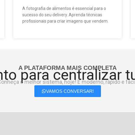
A fotografia de alimentos é essencial para o
sucesso do seu delivery. Aprenda técnicas
profissionais para criar imagens que vendem.
A PLATAFORMA MAIS COMPLETA
to para centralizar 
onheça o melhor sistema, hoje! É moderno, rápido e fácil
VAMOS CONVERSAR!