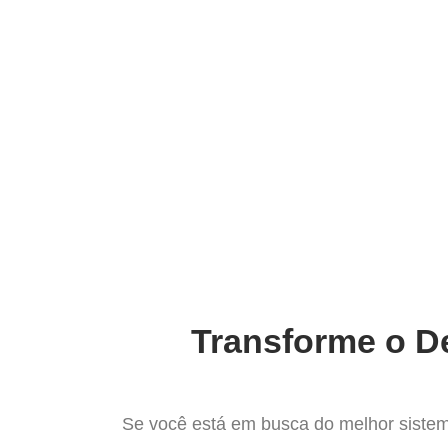
Ir
para
Operação do Deli
o
conteúdo
O Mel
Transforme o De
Se você está em busca do melhor sistem