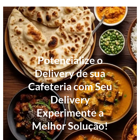
Potencialize o
Delivery de sua
Cafeteria com Seu
Delivery
Experimente a
Melhor Solução!