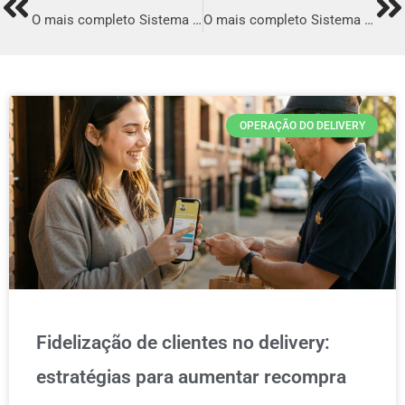
Prev
Ne
O mais completo Sistema para Delivery em Muriaé
O mais completo Sistema para Delivery em Patos
OPERAÇÃO DO DELIVERY
Fidelização de clientes no delivery:
estratégias para aumentar recompra