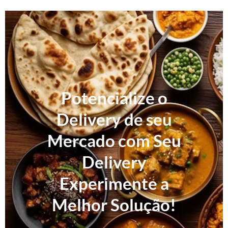
Potencialize o
Delivery de seu
Mercado com Seu
Delivery
Experimente a
Melhor Solução!