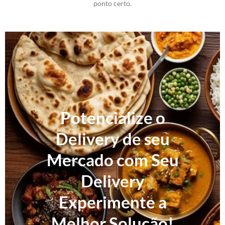
ponto certo.
Potencialize o
Delivery de seu
Mercado com Seu
Delivery
Experimente a
Melhor Solução!