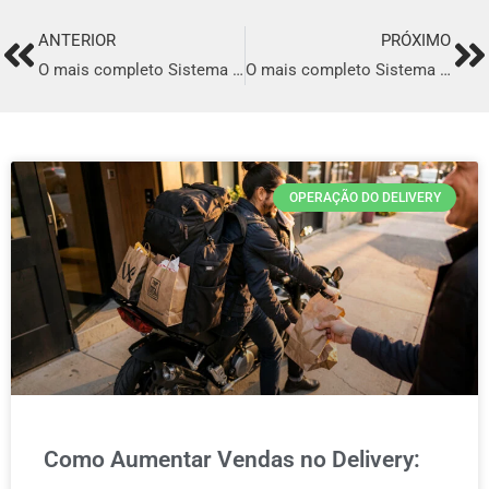
ANTERIOR
PRÓXIMO
Prev
Ne
O mais completo Sistema para Delivery em Cianorte
O mais completo Sistema para Delivery em Russas
OPERAÇÃO DO DELIVERY
Como Aumentar Vendas no Delivery: