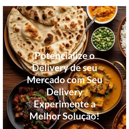
Potencialize o
Delivery de seu
Mercado com Seu
Delivery
Experimente a
Melhor Solução!