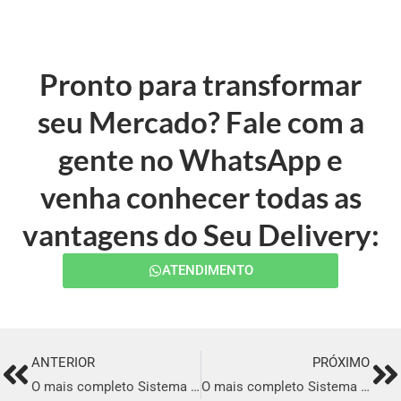
Pronto para transformar
seu Mercado? Fale com a
gente no WhatsApp e
venha conhecer todas as
vantagens do Seu Delivery:
ATENDIMENTO
ANTERIOR
PRÓXIMO
Prev
Ne
O mais completo Sistema para Delivery em Balneário Camboriú
O mais completo Sistema para Delivery em Bento Gonçalves