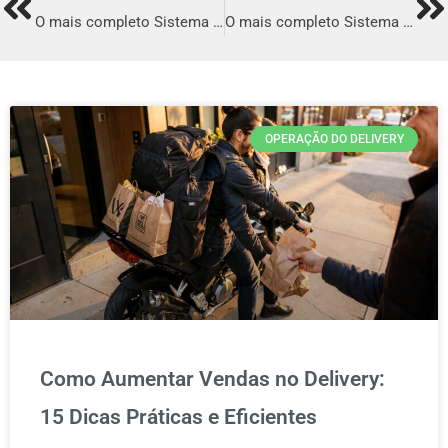
Prev
Ne
O mais completo Sistema para Delivery em Mariana
O mais completo Sistema para Delivery em Três Pontas
OPERAÇÃO DO DELIVERY
Como Aumentar Vendas no Delivery:
15 Dicas Práticas e Eficientes