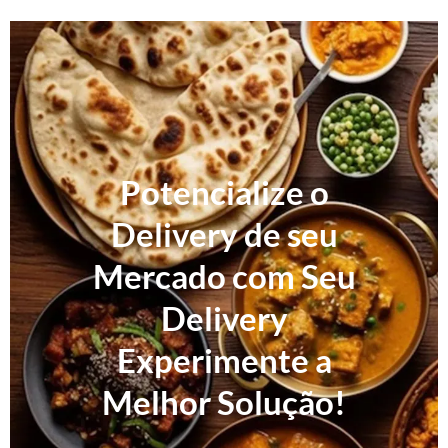
Potencialize o
Delivery de seu
Mercado com Seu
Delivery
Experimente a
Melhor Solução!