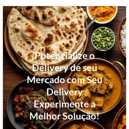
Potencialize o
Delivery de seu
Mercado com Seu
Delivery
Experimente a
Melhor Solução!