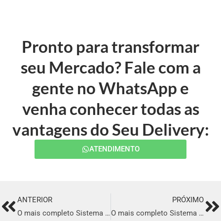
Pronto para transformar
seu Mercado? Fale com a
gente no WhatsApp e
venha conhecer todas as
vantagens do Seu Delivery:
ATENDIMENTO
ANTERIOR
PRÓXIMO
Prev
Ne
O mais completo Sistema para Delivery em Vila Velha
O mais completo Sistema para Delivery em São José do Rio Preto