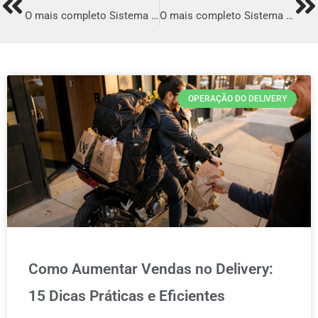
Prev
Ne
O mais completo Sistema para Delivery em Senhor do Bonfim
O mais completo Sistema para Delivery em Curvelo
OPERAÇÃO DO DELIVERY
Como Aumentar Vendas no Delivery:
15 Dicas Práticas e Eficientes