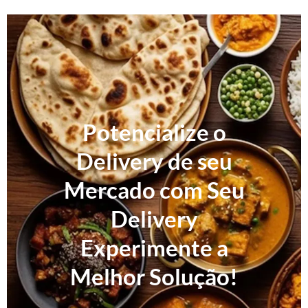
Potencialize o
Delivery de seu
Mercado com Seu
Delivery
Experimente a
Melhor Solução!