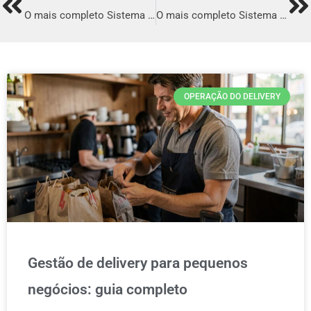
Prev
Ne
O mais completo Sistema para Delivery em Campinas
O mais completo Sistema para Delivery em São Gonçalo
OPERAÇÃO DO DELIVERY
Gestão de delivery para pequenos
negócios: guia completo