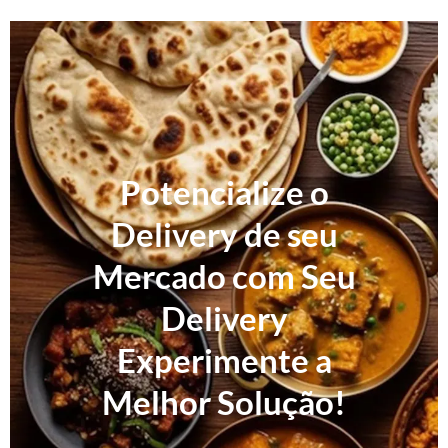
Potencialize o
Delivery de seu
Mercado com Seu
Delivery
Experimente a
Melhor Solução!