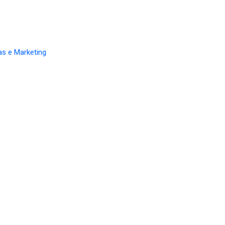
s e Marketing
 Isabel do Pará