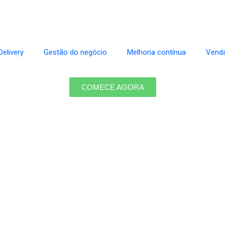
elivery
Gestão do negócio
Melhoria contínua
Venda
COMECE AGORA
o Sistema para Delivery em Santa