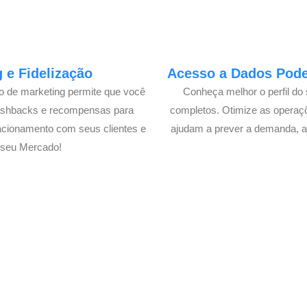
 e Fidelização
Acesso a Dados Poder
lo de marketing permite que você
Conheça melhor o perfil do 
cashbacks e recompensas para
completos. Otimize as operaç
acionamento com seus clientes e
ajudam a prever a demanda, a
 seu Mercado!
o Delivery de seu Mercado co