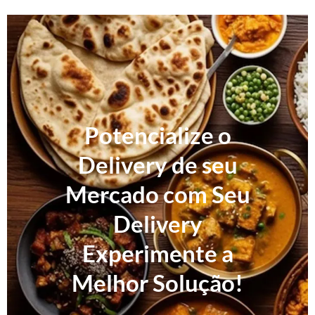
Potencialize o
Delivery de seu
Mercado com Seu
Delivery
Experimente a
Melhor Solução!