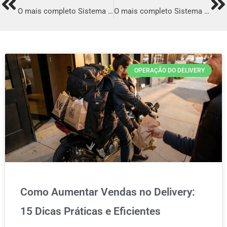
Prev
Ne
O mais completo Sistema para Delivery em Santana do Livramento
O mais completo Sistema para Delivery em Aracruz
OPERAÇÃO DO DELIVERY
Como Aumentar Vendas no Delivery:
15 Dicas Práticas e Eficientes