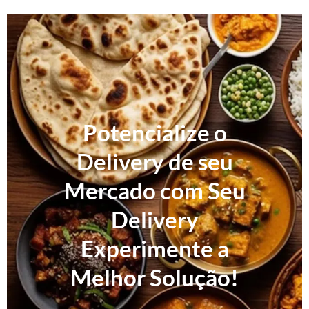
Potencialize o
Delivery de seu
Mercado com Seu
Delivery
Experimente a
Melhor Solução!