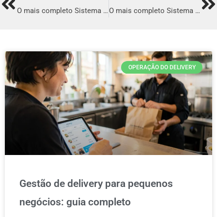
Prev
Ne
O mais completo Sistema para Delivery em Pato Branco
O mais completo Sistema para Delivery em Valença
OPERAÇÃO DO DELIVERY
Gestão de delivery para pequenos
negócios: guia completo