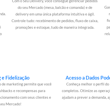
Com o Seu Delivery, você consegue gerenciar pedidos
Gan
do seu Mercado (mesa, balcão e comanda) e de
nda.
delivery em uma única plataforma intuitiva e ágil.
m
f
Controle tudo: recebimento de pedidos, fluxo de caixa,
é
p
promoções e estoque, tudo de maneira integrada.
o
rel
e Fidelização
Acesso a Dados Pode
lo de marketing permite que você
Conheça melhor o perfil do 
ashbacks e recompensas para
completos. Otimize as operaç
acionamento com seus clientes e
ajudam a prever a demanda, a
 seu Mercado!