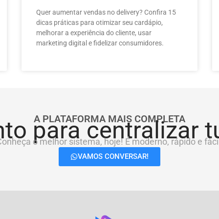
Quer aumentar vendas no delivery? Confira 15
dicas práticas para otimizar seu cardápio,
melhorar a experiência do cliente, usar
marketing digital e fidelizar consumidores.
A PLATAFORMA MAIS COMPLETA
to para centralizar 
onheça o melhor sistema, hoje! É moderno, rápido e fácil
VAMOS CONVERSAR!