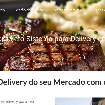
very
Gestão do negócio
Melhoria contínua
Vendas 
ompleto Sistema para Delivery e
Delivery do seu Mercado com o
e delivery para seu