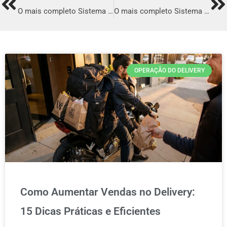
Prev
Ne
O mais completo Sistema para Delivery em Cruz Alta
O mais completo Sistema para Delivery em Embu-guaçu
OPERAÇÃO DO DELIVERY
Como Aumentar Vendas no Delivery:
15 Dicas Práticas e Eficientes