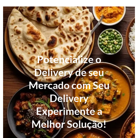
Potencialize o
Delivery de seu
Mercado com Seu
Delivery
Experimente a
Melhor Solução!