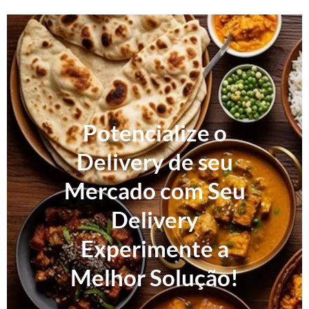
Potencialize o
Delivery de seu
Mercado com Seu
Delivery
Experimente a
Melhor Solução!