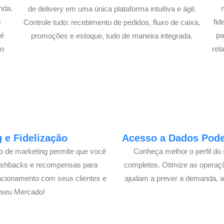
nda.
de delivery em uma única plataforma intuitiva e ágil.
m
fi
Controle tudo: recebimento de pedidos, fluxo de caixa,
té
pa
promoções e estoque, tudo de maneira integrada.
lo
rel
 e Fidelização
Acesso a Dados Poder
lo de marketing permite que você
Conheça melhor o perfil do 
cashbacks e recompensas para
completos. Otimize as operaç
acionamento com seus clientes e
ajudam a prever a demanda, a
 seu Mercado!