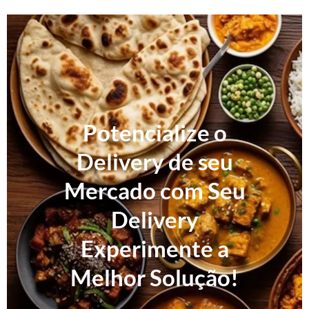
Potencialize o
Delivery de seu
Mercado com Seu
Delivery
Experimente a
Melhor Solução!