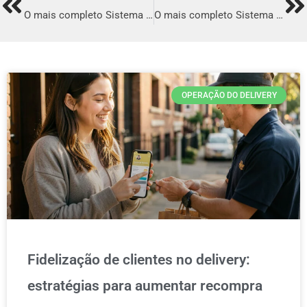
Prev
Ne
O mais completo Sistema para Delivery em Itapevi
O mais completo Sistema para Delivery em Rio Grande
OPERAÇÃO DO DELIVERY
Fidelização de clientes no delivery:
estratégias para aumentar recompra