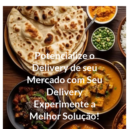
Potencialize o
Delivery de seu
Mercado com Seu
Delivery
Experimente a
Melhor Solução!