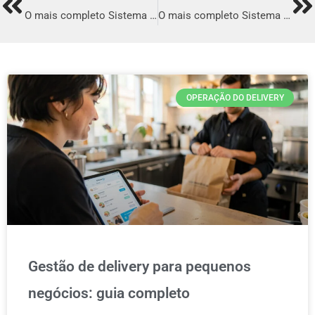
Prev
Ne
O mais completo Sistema para Delivery em Quixeramobim
O mais completo Sistema para Delivery em Lajeado
OPERAÇÃO DO DELIVERY
Gestão de delivery para pequenos
negócios: guia completo