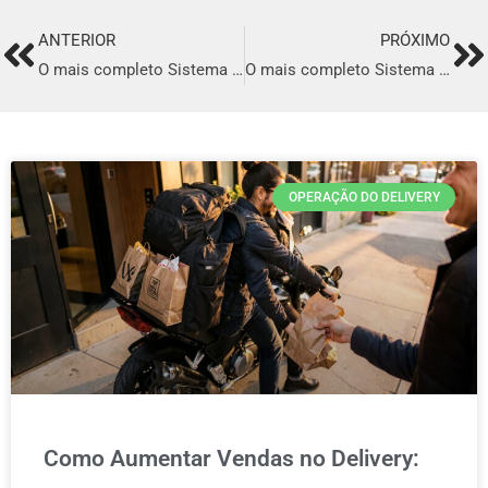
ANTERIOR
PRÓXIMO
Prev
Ne
O mais completo Sistema para Delivery em União Dos Palmares
O mais completo Sistema para Delivery em Grajaú
OPERAÇÃO DO DELIVERY
Como Aumentar Vendas no Delivery: