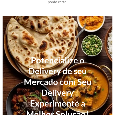
ponto certo.
Potencialize o
Delivery de seu
Mercado com Seu
Delivery
Experimente a
Melhor Solução!