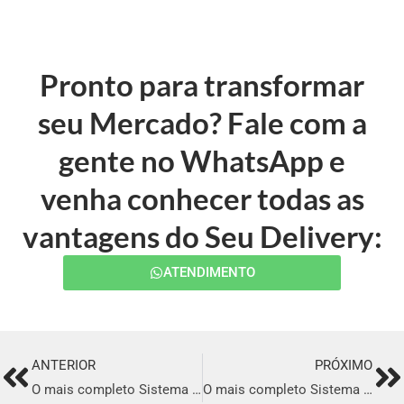
Pronto para transformar
seu Mercado? Fale com a
gente no WhatsApp e
venha conhecer todas as
vantagens do Seu Delivery:
ATENDIMENTO
ANTERIOR
PRÓXIMO
Prev
Ne
O mais completo Sistema para Delivery em Santo Antônio de Jesus
O mais completo Sistema para Delivery em Ariquemes