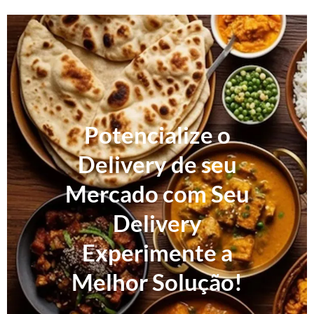
Potencialize o
Delivery de seu
Mercado com Seu
Delivery
Experimente a
Melhor Solução!