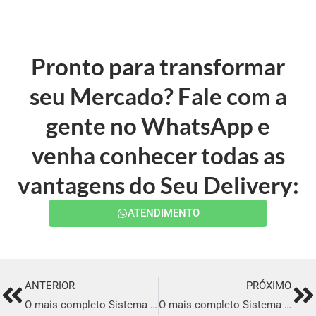
Pronto para transformar
seu Mercado? Fale com a
gente no WhatsApp e
venha conhecer todas as
vantagens do Seu Delivery:
ATENDIMENTO
ANTERIOR
PRÓXIMO
Prev
Ne
O mais completo Sistema para Delivery em Mococa
O mais completo Sistema para Delivery em Venâncio Aires