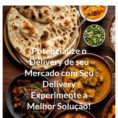
Potencialize o
Delivery de seu
Mercado com Seu
Delivery
Experimente a
Melhor Solução!