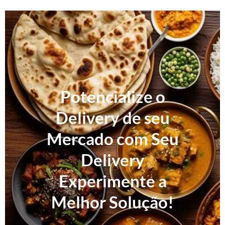
Potencialize o
Delivery de seu
Mercado com Seu
Delivery
Experimente a
Melhor Solução!