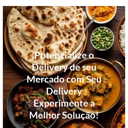
Potencialize o
Delivery de seu
Mercado com Seu
Delivery
Experimente a
Melhor Solução!