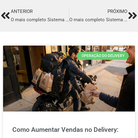
ANTERIOR
PRÓXIMO
Prev
Ne
O mais completo Sistema para Delivery em Valparaíso de Goiás
O mais completo Sistema para Delivery em Jaú
OPERAÇÃO DO DELIVERY
Como Aumentar Vendas no Delivery: