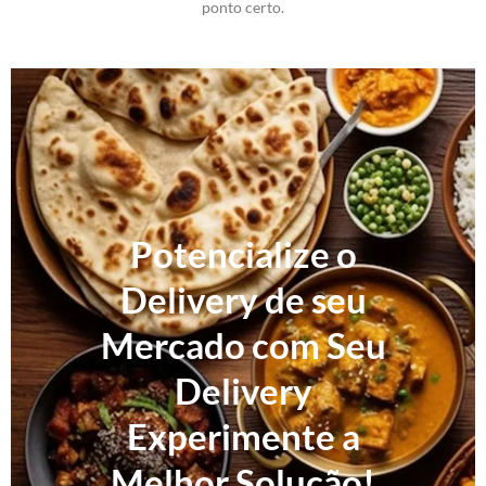
ponto certo.
Potencialize o
Delivery de seu
Mercado com Seu
Delivery
Experimente a
Melhor Solução!