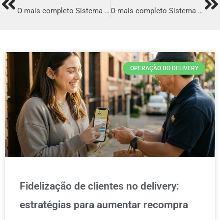
Prev
Ne
O mais completo Sistema para Delivery em Moji Das Cruzes
O mais completo Sistema para Delivery em Campina Grande
OPERAÇÃO DO DELIVERY
Fidelização de clientes no delivery:
estratégias para aumentar recompra