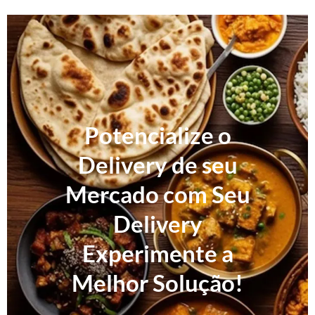
Potencialize o
Delivery de seu
Mercado com Seu
Delivery
Experimente a
Melhor Solução!