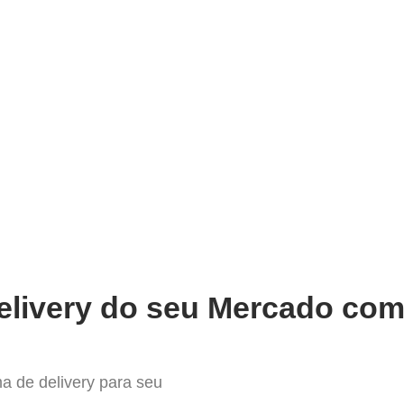
very
Gestão do negócio
Melhoria contínua
Vendas e
ompleto Sistema para Delivery e
elivery do seu Mercado com 
a de delivery para seu