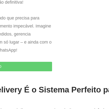
o definitiva!
udo que precisa para
imento impecável. Imagine
edidos, gerencia
um só lugar – e ainda com o
WhatsApp!
O
livery É o Sistema Perfeito 