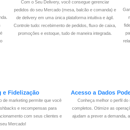
Com o Seu Delivery, você consegue gerenciar
Gan
pedidos do seu Mercado (mesa, balcão e comanda) e
nda.
de delivery em uma única plataforma intuitiva e ágil.
m
fi
Controle tudo: recebimento de pedidos, fluxo de caixa,
té
pa
promoções e estoque, tudo de maneira integrada.
lo
rel
 e Fidelização
Acesso a Dados Poder
lo de marketing permite que você
Conheça melhor o perfil do 
cashbacks e recompensas para
completos. Otimize as operaç
acionamento com seus clientes e
ajudam a prever a demanda, a
 seu Mercado!