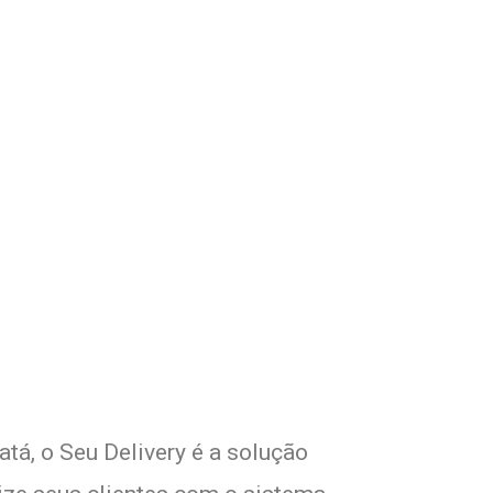
m Seu Delivery
o!
tá, o Seu Delivery é a solução