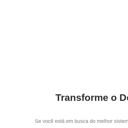
Ir
para
Operação do Deli
o
conteúdo
O mais c
Transforme o D
Se você está em busca do melhor sistem