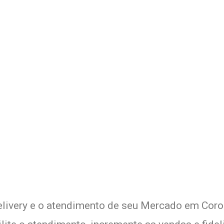
o Delivery de seu Mercado co
xperimente a Melhor Soluçã
elivery e o atendimento de seu Mercado em Coroa