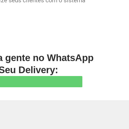
lize seus clientes com o sistema
 a gente no WhatsApp
Seu Delivery:
Prev
Next