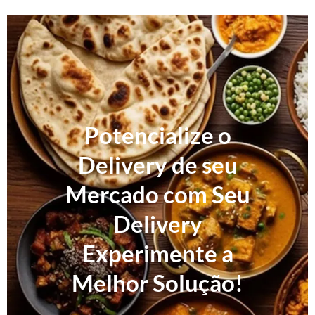
Potencialize o
Delivery de seu
Mercado com Seu
Delivery
Experimente a
Melhor Solução!