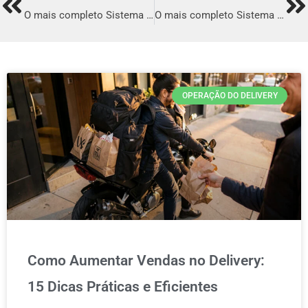
Prev
Ne
O mais completo Sistema para Delivery em Santa Luzia
O mais completo Sistema para Delivery em São Bento do Sul
OPERAÇÃO DO DELIVERY
Como Aumentar Vendas no Delivery:
15 Dicas Práticas e Eficientes