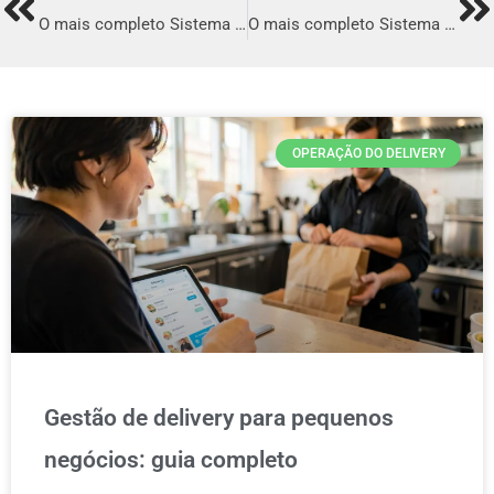
Prev
Ne
O mais completo Sistema para Delivery em São Bento do Sul
O mais completo Sistema para Delivery em Senhor do Bonfim
OPERAÇÃO DO DELIVERY
Gestão de delivery para pequenos
negócios: guia completo