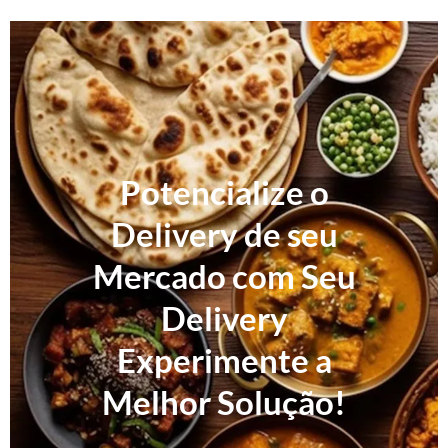
Potencialize o
Delivery de seu
Mercado com Seu
Delivery
Experimente a
Melhor Solução!