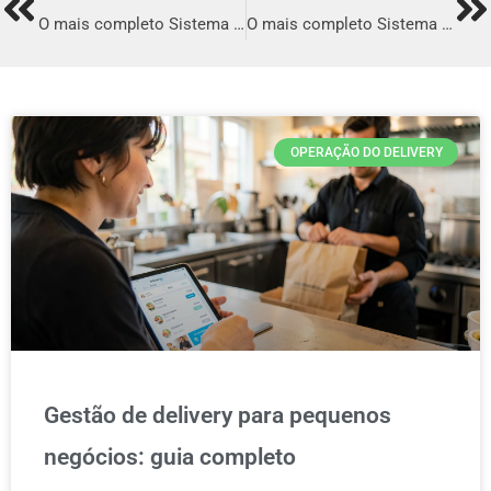
Prev
Ne
O mais completo Sistema para Delivery em Ibiúna
O mais completo Sistema para Delivery em Caldas Novas
OPERAÇÃO DO DELIVERY
Gestão de delivery para pequenos
negócios: guia completo