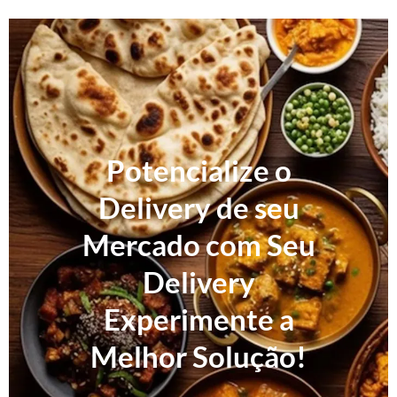
Potencialize o
Delivery de seu
Mercado com Seu
Delivery
Experimente a
Melhor Solução!