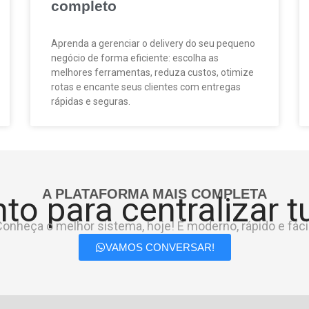
completo
Aprenda a gerenciar o delivery do seu pequeno
negócio de forma eficiente: escolha as
melhores ferramentas, reduza custos, otimize
rotas e encante seus clientes com entregas
rápidas e seguras.
A PLATAFORMA MAIS COMPLETA
to para centralizar 
onheça o melhor sistema, hoje! É moderno, rápido e fácil
VAMOS CONVERSAR!