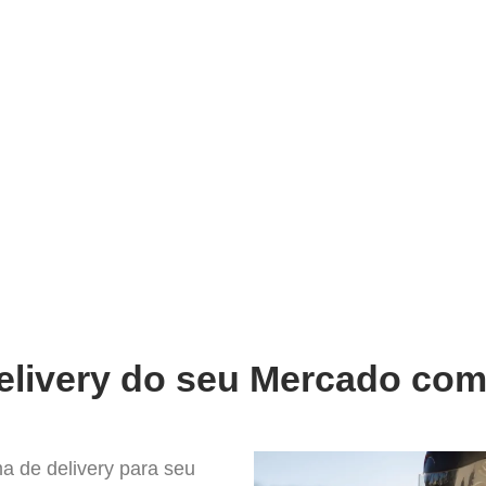
very
Gestão do negócio
Melhoria contínua
Vendas e
mpleto Sistema para Delivery em
elivery do seu Mercado com 
a de delivery para seu