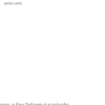
ponto certo.
m Seu Delivery
o!
uro, o Seu Delivery é a solução