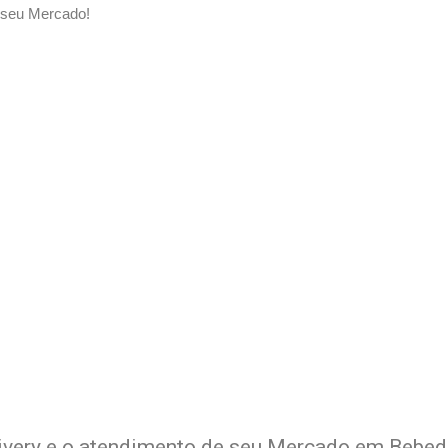
 seu Mercado!
o Delivery de seu Mercado co
xperimente a Melhor Soluçã
livery e o atendimento de seu Mercado em Bebedo