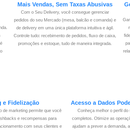
e
Mais Vendas, Sem Taxas Abusivas
G
Com o Seu Delivery, você consegue gerenciar
Gan
pedidos do seu Mercado (mesa, balcão e comanda) e
nda.
de delivery em uma única plataforma intuitiva e ágil.
m
fi
Controle tudo: recebimento de pedidos, fluxo de caixa,
té
pa
promoções e estoque, tudo de maneira integrada.
lo
rel
 e Fidelização
Acesso a Dados Poder
lo de marketing permite que você
Conheça melhor o perfil do 
cashbacks e recompensas para
completos. Otimize as operaç
acionamento com seus clientes e
ajudam a prever a demanda, a