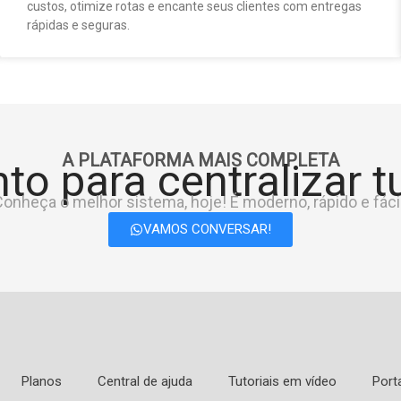
custos, otimize rotas e encante seus clientes com entregas
rápidas e seguras.
A PLATAFORMA MAIS COMPLETA
to para centralizar 
onheça o melhor sistema, hoje! É moderno, rápido e fácil
VAMOS CONVERSAR!
Planos
Central de ajuda
Tutoriais em vídeo
Port