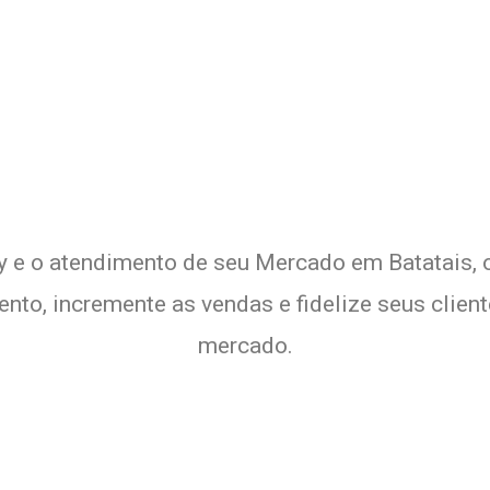
o Delivery de seu Mercado co
xperimente a Melhor Soluçã
ry e o atendimento de seu Mercado em Batatais, 
mento, incremente as vendas e fidelize seus cli
mercado.