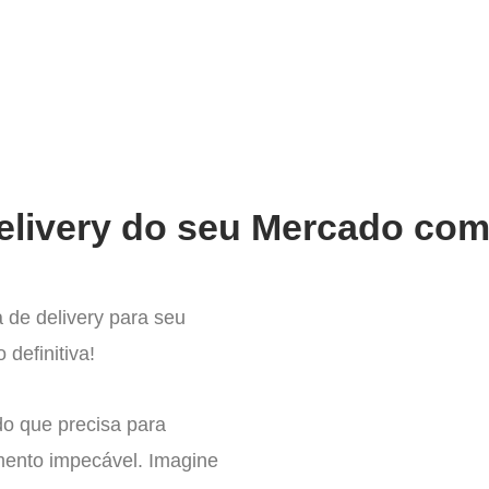
very
Gestão do negócio
Melhoria contínua
Vendas e
elivery do seu Mercado com 
 de delivery para seu
 definitiva!
do que precisa para
mento impecável. Imagine