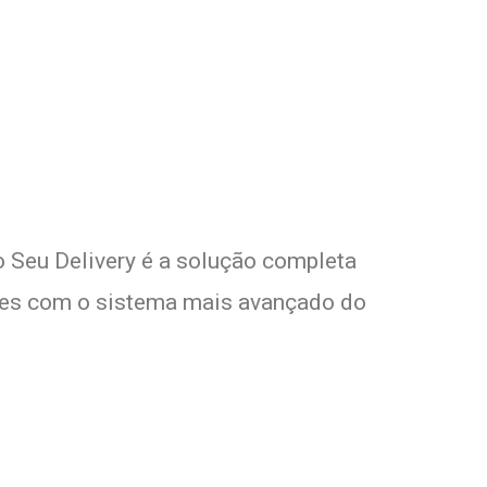
m Seu Delivery
o!
o Seu Delivery é a solução completa
entes com o sistema mais avançado do