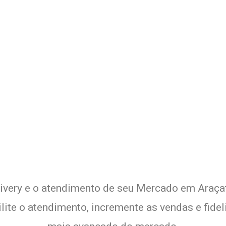
 o Delivery de seu Mercado com
Experimente a Melhor Solução
livery e o atendimento de seu Mercado em Araçat
lite o atendimento, incremente as vendas e fide