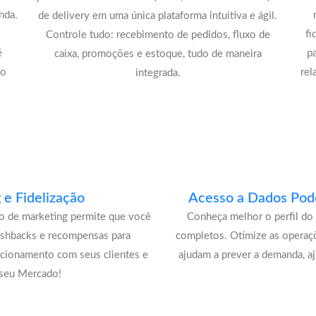
nda.
de delivery em uma única plataforma intuitiva e ágil.
fi
Controle tudo: recebimento de pedidos, fluxo de
é
p
caixa, promoções e estoque, tudo de maneira
lo
rel
integrada.
e Fidelização
Acesso a Dados Pode
lo de marketing permite que você
Conheça melhor o perfil do 
ashbacks e recompensas para
completos. Otimize as operaç
acionamento com seus clientes e
ajudam a prever a demanda, a
 seu Mercado!