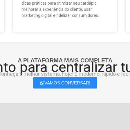
dicas práticas para otimizar seu cardápio,
melhorar a experiência do cliente, usar
marketing digital e fidelizar consumidores.
A PLATAFORMA MAIS COMPLETA
to para centralizar 
onheça o melhor sistema, hoje! É moderno, rápido e fácil
VAMOS CONVERSAR!