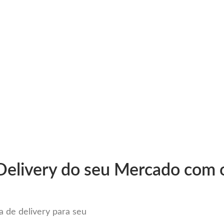
very
Gestão do negócio
Melhoria contínua
Vendas e
mpleto Sistema para Delivery em
Delivery do seu Mercado com o
 de delivery para seu