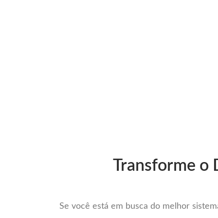
Ir
para
Operação do Deli
o
conteúdo
O mais co
Transforme o 
Se você está em busca do melhor sistema