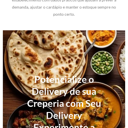
demanda, ajustar o cardápio e manter o estoque sempre no
ponto certo.
Potencialize o
Delivery de sua
Creperia com Seu
Delivery
Experimente a