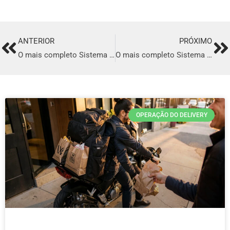
ANTERIOR
PRÓXIMO
Prev
Ne
O mais completo Sistema para Delivery de Creperia em Formiga
O mais completo Sistema para Delivery de Creperia em Casa Nova
OPERAÇÃO DO DELIVERY