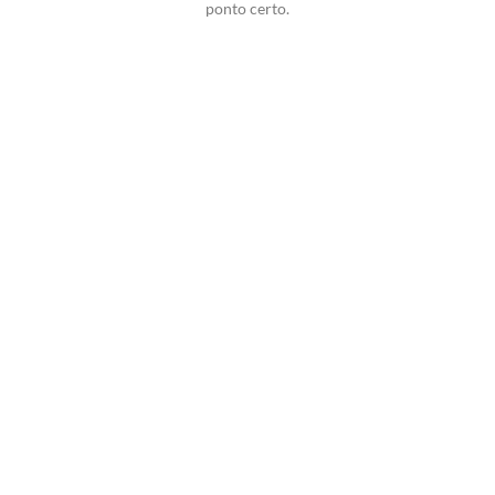
ponto certo.
Potencialize o
Delivery de sua
Creperia com Seu
Delivery
Experimente a
Melhor Solução!