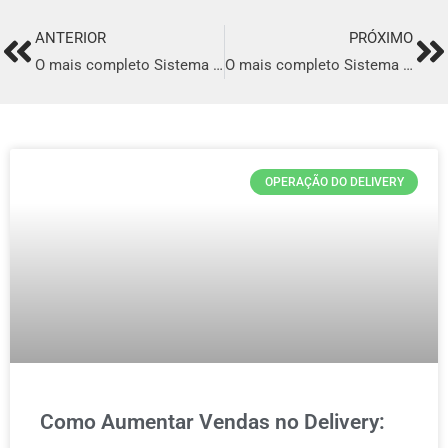
ANTERIOR
PRÓXIMO
Prev
Ne
O mais completo Sistema para Delivery de Creperia em Coroatá
O mais completo Sistema para Delivery de Creperia em Itaberaba
OPERAÇÃO DO DELIVERY
Como Aumentar Vendas no Delivery: