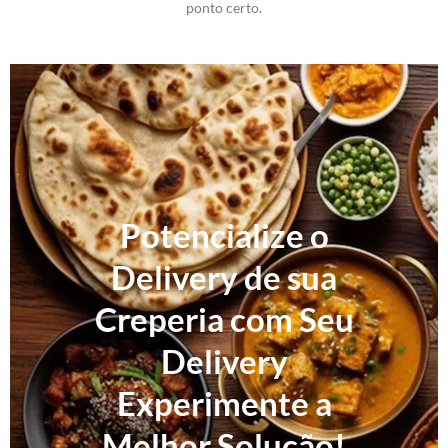
ponto certo.
Potencialize o
Delivery de sua
Creperia com Seu
Delivery
Experimente a
Melhor Solução!