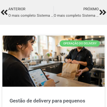
ANTERIOR
PRÓXIMO
Prev
Ne
O mais completo Sistema para Delivery de Creperia em Ouro Preto
O mais completo Sistema para Delivery de Creperia em Moju
OPERAÇÃO DO DELIVERY
Gestão de delivery para pequenos