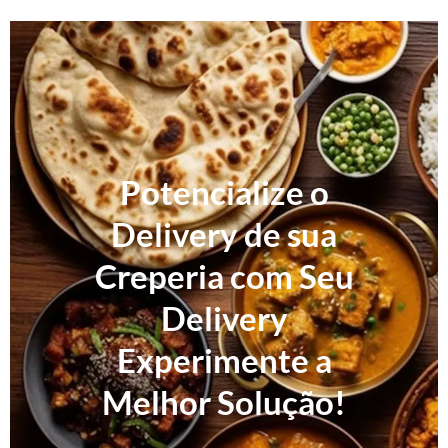
Potencialize o
Delivery de sua
Creperia com Seu
Delivery
Experimente a
Melhor Solução!