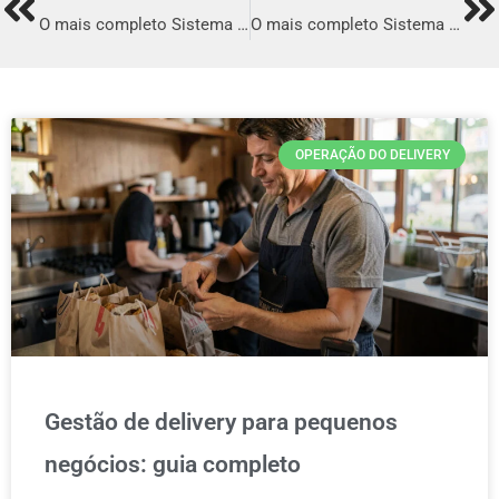
Prev
Ne
O mais completo Sistema para Delivery de Creperia em Registro
O mais completo Sistema para Delivery de Creperia em Taquaritinga
OPERAÇÃO DO DELIVERY
Gestão de delivery para pequenos
negócios: guia completo