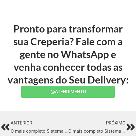
Pronto para transformar
sua Creperia? Fale com a
gente no WhatsApp e
venha conhecer todas as
vantagens do Seu Delivery:
ATENDIMENTO
ANTERIOR
PRÓXIMO
Prev
Ne
O mais completo Sistema para Delivery de Creperia em Vinhedo
O mais completo Sistema para Delivery de Creperia em Bom Jesus da Lapa