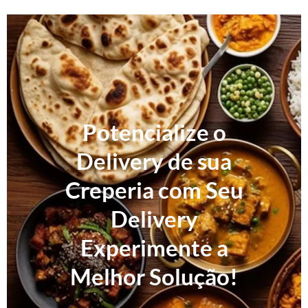
Potencialize o
Delivery de sua
Creperia com Seu
Delivery
Experimente a
Melhor Solução!