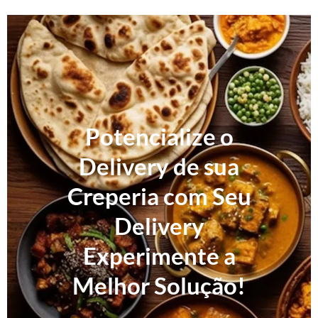
Potencialize o
Delivery de sua
Creperia com Seu
Delivery
Experimente a
Melhor Solução!