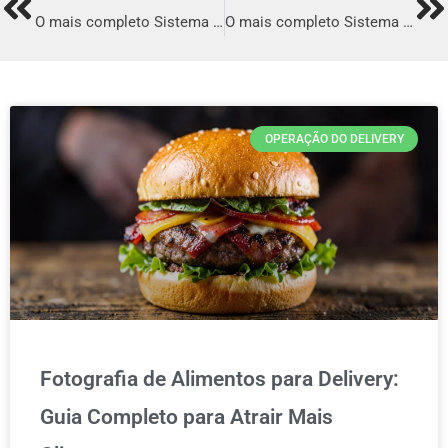
Prev
Ne
O mais completo Sistema para Delivery de Creperia em Venâncio Aires
O mais completo Sistema para Delivery de Creperia em Sousa
OPERAÇÃO DO DELIVERY
Fotografia de Alimentos para Delivery:
Guia Completo para Atrair Mais